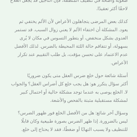
صعوبة واضحة في تنظيف المنطقة، فإن التأجيل قد يجعل العلاج
لاحقًا أكثر تعقيدًا.
كذلك بعض المرضى يتجاهلون الأعراض لأن الألم يختفي ثم
يعود. المشكلة أن اختفاء الألم لا يعني زوال السبب. قد تستمر
العدوى بشكل منخفض، أو يتطور التسوس في مكان لا يُرى
بسهولة، أو تتفاقم حالة اللثة المحيطة بالضرس. لذلك الأفضل
عدم الاعتماد على تحسن مؤقت، بل طلب التقييم عند تكرار
الأعراض.
أسئلة شائعة حول خلع ضرس العقل متى يكون ضروريًا
أكثر سؤال يتكرر هو: هل يجب خلع كل أضراس العقل؟ والجواب
لا. الخلع يوصى به عندما توجد مشكلة حالية أو احتمال كبير
لمشكلة مستقبلية مثبتة بالفحص والأشعة.
وسؤال آخر شائع: هل من الأفضل الخلع فور ظهور الضرس؟
ليس بالضرورة. إذا ظهر الضرس بصورة طبيعية وكان قابلًا
للتنظيف ولا يسبب التهابًا أو ضغطًا، فقد لا يحتاج إلى خلع.