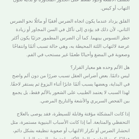
التهاب أو كيس.
القلق يزداد عندما يكون اتجاه الضرس أفقيًا أو مائلًا نحو الضرس
الثاني، لأن ذلك قد يؤدي إلى تآكل في السن المجاور أو زيادة
خطر التسوس بينهما. كما أن الضرس المطمور جزئيًا يكون أكثر
عرضة لالتهاب اللثة المحيطة به، وهي حالة تسبب ألمًا وانتفاخًا
وصعوبة في المضغ وأحيانًا طعمًا غير مستحب في الفم.
هل الألم وحده هو معيار القرار؟
ليس دائمًا. بعض أضراس العقل تسبب ضررًا من دون ألم واضح
في البداية، وبعضها يسبب ألمًا عابرًا أثناء البزوغ ثم يستقر لاحقًا.
لهذا السبب لا يعتمد الطبيب على الشعور بالألم فقط، بل يجمع
بين الفحص السريري والأشعة والتاريخ المرضي.
إذا كانت المشكلة مؤقتة وقابلة للسيطرة، فقد يوصى بالعلاج
التحفظي والمتابعة. أما إذا كانت الأسباب البنيوية مستمرة، مثل
انحشار الضرس أو تكرار الالتهاب أو صعوبة تنظيفه بشكل دائم،
فغالبًا يكون الخلع هو الحل الأكثر راحة على المدى الطويل.