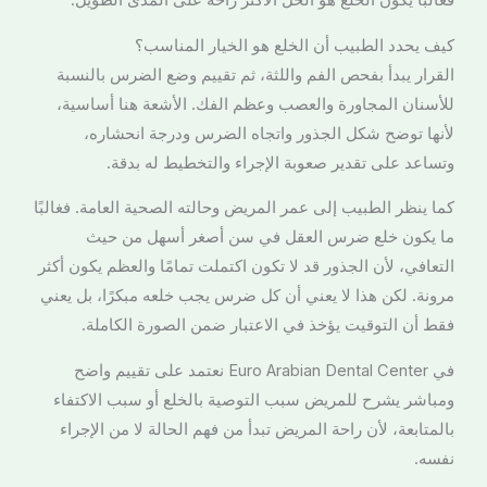
كيف يحدد الطبيب أن الخلع هو الخيار المناسب؟
القرار يبدأ بفحص الفم واللثة، ثم تقييم وضع الضرس بالنسبة
للأسنان المجاورة والعصب وعظم الفك. الأشعة هنا أساسية،
لأنها توضح شكل الجذور واتجاه الضرس ودرجة انحشاره،
وتساعد على تقدير صعوبة الإجراء والتخطيط له بدقة.
كما ينظر الطبيب إلى عمر المريض وحالته الصحية العامة. فغالبًا
ما يكون خلع ضرس العقل في سن أصغر أسهل من حيث
التعافي، لأن الجذور قد لا تكون اكتملت تمامًا والعظم يكون أكثر
مرونة. لكن هذا لا يعني أن كل ضرس يجب خلعه مبكرًا، بل يعني
فقط أن التوقيت يؤخذ في الاعتبار ضمن الصورة الكاملة.
في Euro Arabian Dental Center نعتمد على تقييم واضح
ومباشر يشرح للمريض سبب التوصية بالخلع أو سبب الاكتفاء
بالمتابعة، لأن راحة المريض تبدأ من فهم الحالة لا من الإجراء
نفسه.