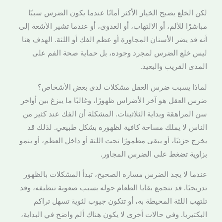
لكن الخلع يصبح الخيار الأكثر أمانًا عندما يكون الضرس سببًا
مباشرًا للألم، أو الالتهاب، أو العدوى، أو عندما تشير الأشعة إلى
أنه قد يضر الأسنان المجاورة أو عظم الفك أو اللثة. الهدف هنا
ليس خلع الضرس لمجرد وجوده، بل حماية صحة الفم على
المدى القريب والبعيد.
لماذا يسبب ضرس العقل مشكلات لدى بعض الأشخاص؟
ضرس العقل هو آخر الأضراس ظهورًا، وغالبًا ما يبزغ بين أواخر
سن المراهقة وبداية الثلاثينات. المشكلة أن الفك عند كثير من
الناس لا يملك مساحة كافية لظهوره بشكل طبيعي. لذلك قد
يخرج جزئيًا، أو يبقى مطمورًا تحت اللثة أو داخل العظم، أو ينمو
بزاوية تضغط على الضرس المجاور.
عندما لا يجد الضرس مساره الصحيح، تبدأ المشكلات بالظهور
تدريجيًا. قد تتجمع بقايا الطعام حوله بسبب صعوبة تنظيفه، وقد
تلتهب اللثة المحيطة به، أو تتكون جيوب لثوية تسهل تراكم
البكتيريا. وفي حالات أخرى لا يكون هناك ألم واضح في البداية،