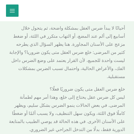
خطي
لى
لمحتوى
أحيانًا لا يبدأ ضرس العقل بمشكلة واضحة، ثم يتحول خلال
أسابيع إلى ألم عند المضغ، أو التهاب متكرر في اللثة، أو ضغط
مزعج على الأسنان المجاورة. هنا يظهر السؤال الذي يطرحه
كثير من المرضى: خلع ضرس العقل متى يكون ضروريا؟ والإجابة
ليست واحدة للجميع، لأن القرار يعتمد على وضع الضرس داخل
الفك، والأعراض الحالية، واحتمال تسبب الضرس بمشكلات
مستقبلية.
خلع ضرس العقل متى يكون ضروريًا فعلًا؟
ليس كل ضرس عقل يحتاج إلى خلع، وهذا أمر مهم لطمأنة
المرضى. في بعض الحالات ينمو الضرس بشكل سليم، ويظهر
كاملًا فوق اللثة، ويكون سهل التنظيف، ولا يسبب ألمًا أو ضغطًا
على الأسنان الأخرى. في هذه الحالة قد يوصي الطبيب بالمتابعة
الدورية فقط، بدلًا من التدخل الجراحي غير الضروري.