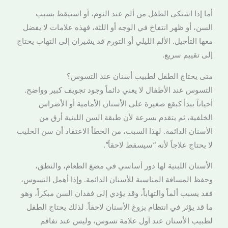
أما إذا اشتكى الطفل من ألم عند النوم، أو استيقظ بسبب
السن، أو ظهر انتفاخ في الوجه أو اللثة، فهذه علامات لا يفضل
معها التأجيل. الألم الليلي أو التورم قد يشيران إلى التهاب يحتاج
إلى تقييم سريع.
متى يحتاج الطفل لطبيب أسنان عند التسوس؟
التسوس عند الأطفال لا يعني دائماً وجود تجويف كبير وواضح.
أحياناً يبدأ كبقع صغيرة على الأسنان الأمامية أو الأضراس
الخلفية، ثم يتقدم بسرعة لأن طبقة السن اللبنية أرق من
الأسنان الدائمة. لهذا السبب، من الخطأ الاعتقاد أن سن الحليب
لا يحتاج علاجاً لأنه “سيسقط لاحقاً”.
الأسنان اللبنية لها دور أساسي في مضغ الطعام، والنطق،
وحفظ المسافة المناسبة للأسنان الدائمة. وإذا أهمل التسوس،
فقد يسبب ألماً والتهاباً، وقد يؤدي إلى فقدان السن مبكراً، وهو
ما قد يؤثر في انتظام بزوغ الأسنان لاحقاً. لذلك يحتاج الطفل
لطبيب الأسنان عند أول علامة تسوس، وليس عند تفاقم