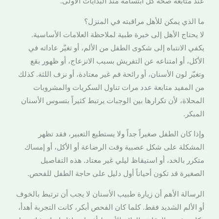
عند متابعة صحة كل ابتسامة منذ البدايات الأولى.
ما الذي يمكن للأهل مراقبته في المنزل؟
لا يحتاج الأهل إلى خبرة طبية لملاحظة العلامات الأساسية.
يكفي الانتباه إلى شكوى الطفل من الألم، أو تغيّر عاداته في
الأكل، أو امتناعه عن التفريش بسبب الانزعاج، أو ظهور بقع
وتغيّر لون الأسنان، أو رائحة فم غير معتادة، أو نزف اللثة. كذلك
من المفيد متابعة عدد مرات تناول السكريات والمشروبات
المحلاة، لأن تكرارها بين الوجبات يرتبط كثيراً بتسوس الأسنان
المبكر.
وإذا كان الطفل صغيراً جداً ولا يستطيع التعبير، فقد تظهر
المشكلة على شكل عصبية وقت الرضاعة أو الأكل، أو إمساك
متكرر بالخد، أو استيقاظ ليلي غير معتاد. هذه التفاصيل
الصغيرة قد تكون أحياناً أول دليل على حاجة الطفل للفحص.
الرسالة الأهم أن زيارة طبيب الأسنان لا يجب أن ترتبط بالخوف
أو الألم الشديد فقط. كلما كان الفحص أبكر، كانت التجربة أهدأ،