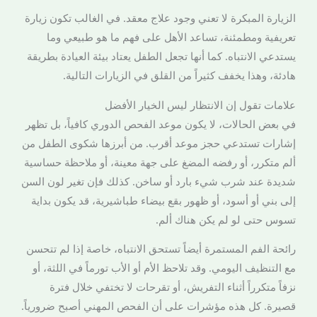
الزيارة المبكرة لا تعني وجود علاج معقد. في الغالب تكون زيارة
تعريفية ومطمئنة، تساعد الأهل على فهم ما هو طبيعي وما
يستدعي الانتباه. كما أنها تجعل الطفل يعتاد بيئة العيادة بطريقة
هادئة، وهذا يخفف كثيراً من القلق في الزيارات التالية.
علامات تقول إن الانتظار ليس الخيار الأفضل
في بعض الحالات، لا يكون موعد الفحص الدوري كافياً، بل تظهر
إشارات تستدعي حجز موعد أقرب. من أبرزها شكوى الطفل من
ألم متكرر، أو رفضه المضغ على جهة معينة، أو ملاحظة حساسية
شديدة عند شرب شيء بارد أو ساخن. كذلك فإن تغير لون السن
إلى بني أو أسود، أو ظهور بقع بيضاء طباشيرية، قد يكون بداية
تسوس حتى لو لم يكن هناك ألم.
رائحة الفم المستمرة أيضاً تستحق الانتباه، خاصة إذا لم تتحسن
مع التنظيف اليومي. وقد تلاحظ الأم أو الأب تورماً في اللثة، أو
نزفاً متكرراً أثناء التفريش، أو تقرحات لا تختفي خلال فترة
قصيرة. كل هذه مؤشرات على أن الفحص المهني أصبح ضرورياً.