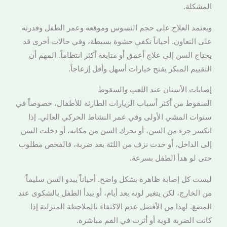
المشكلة.
ويعتمد العلاج على حجم التسوس وموقعه وعمر الطفل وقدرته
على التعاون. أحياناً تكفي حشوة بسيطة، وفي حالات أخرى قد
يحتاج السن إلى علاج أعمق أو متابعة أكثر انتظاماً. المهم أن
التقييم المبكر يفتح خيارات أسهل وأقل إزعاجاً.
إصابات الأسنان عند اللعب والسقوط
السقوط من أكثر أسباب الزيارات الطارئة للأطفال، خصوصاً في
سنوات المشي الأولى وفي عمر النشاط الحركي العالي. إذا
انكسر جزء من السن، أو تحرك السن من مكانه، أو دخلت السن
إلى الداخل، أو حدث نزف من اللثة بعد ضربة، فالفحص مطلوب
حتى لو هدأ الطفل بسرعة.
ليست كل إصابة ظاهرة بشكل واضح. أحياناً يبدو السن سليماً
من الخارج، لكن يتغير لونه بعد أيام، أو يبدأ الطفل بالشكوى عند
المضغ. لهذا من الأفضل عدم الاكتفاء بالملاحظة المنزلية إذا
كانت الضربة قوية أو أثرت في الفم مباشرة.