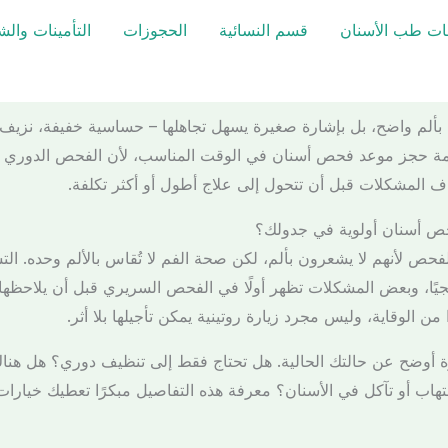
ت طب الأسنان
قسم النسائية
الحجوزات
التأمينات وال
نان بألم واضح، بل بإشارة صغيرة يسهل تجاهلها – حساسية خفيفة، نزيف 
 قيمة حجز موعد فحص أسنان في الوقت المناسب، لأن الفحص الدوري ل
 المشكلات قبل أن تتحول إلى علاج أطول أو أكثر تكلفة.
ص أسنان أولوية في جدولك؟
حص لأنهم لا يشعرون بألم، لكن صحة الفم لا تُقاس بالألم وحده. ا
ريجيًا، وبعض المشكلات تظهر أولًا في الفحص السريري قبل أن يلاحظها
ن الوقاية، وليس مجرد زيارة روتينية يمكن تأجيلها بلا أثر.
أوضح عن حالتك الحالية. هل تحتاج فقط إلى تنظيف دوري؟ هل هنا
هاب أو تآكل في الأسنان؟ معرفة هذه التفاصيل مبكرًا تعطيك خيارات ع