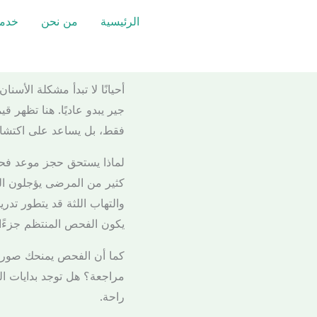
خطي
الرئيسية
من نحن
خدما
لى
لمحتوى
أحيانًا لا تبدأ مشكلة الأس
جير يبدو عاديًا. هنا تظهر
فقط، بل يساعد على اكتشاف
لماذا يستحق حجز موعد فح
كثير من المرضى يؤجلون الف
والتهاب اللثة قد يتطور تد
يكون الفحص المنتظم جزءًا م
كما أن الفحص يمنحك صورة 
مراجعة؟ هل توجد بدايات الت
راحة.