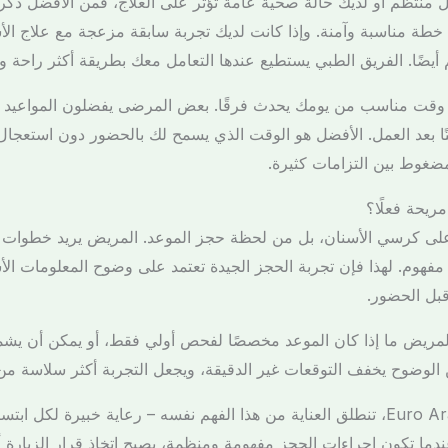
 منتظم أو لديك حالة صحية عامة تؤثر على العلاج، فمن الأفضل ذكر
طة مناسبة وآمنة. وإذا كانت لديك تجربة سابقة مزعجة مع علاج الأ
 أيضًا. الفريق الطبي يستطيع عندها التعامل معك بطريقة أكثر راحة وط
ار وقت مناسب من يومك يحدث فرقًا. بعض المرضى يفضلون المواعيد الص
ا بعد العمل. الأفضل هو الوقت الذي يسمح لك بالحضور دون استعجال، لأن
ضغوط بين التزامات كثيرة.
ريحة فعلًا؟
 على كرسي الأسنان، بل من لحظة حجز الموعد. المريض يريد خطوات واض
 مفهوم. لهذا فإن تجربة الحجز الجيدة تعتمد على وضوح المعلومات الأس
قبل الحضور.
ريض ما إذا كان الموعد مخصصًا لفحص أولي فقط، أو يمكن أن يشمل تن
 الوضوح يخفف التوقعات غير الدقيقة، ويجعل التجربة أكثر سلاسة من ا
في Euro Arabian Dental Center، تنطلق العناية من هذا الفهم نفسه – رعاية خبيرة ل
ما تكون إجراءات الحجز مفهومة ومنظمة، يصبح اتخاذ قرار الزيارة 