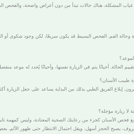
ني غياب المشكلة. هناك حالات تبدأ من دون أعراض واضحة، والفحص ال
ة وحالة الفم. الفحص البسيط قد يكون سريعًا، لكن وجود شكوى أو ال
لموعد؟
ييم الحالة. أحيانًا يتم في الزيارة نفسها، وأحيانًا يُحدد له موعد من
رة طبيب الأسنان؟
يرون. إبلاغ الفريق الطبي بذلك من البداية يساعد على جعل الزيارة أك
 لا زيارة مؤجلة؟
 فحص الأسنان كجزء من رعايتك الصحية المعتادة، وليس كمهمة ثانوي
وف، يصبح الحجز أسهل، ويقل احتمال الانتظار حتى ظهور الألم. بع