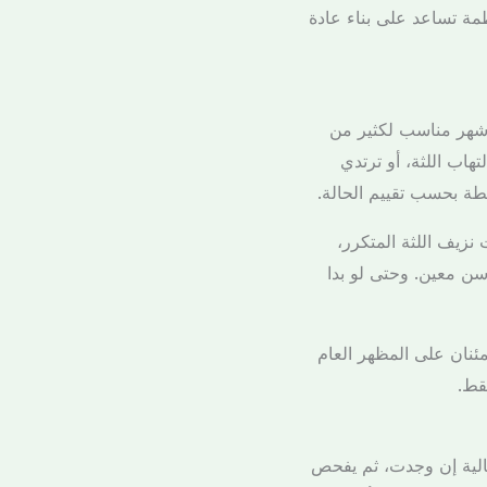
ظمة تساعد على بناء عادة
العملي هو: قبل ظهور المشكلة، وليس بعدها. في معظم الحالات، الفحص الدوري كل 6 أشهر مناسب لكثير من
تهاب اللثة، أو ترتدي
طة بحسب تقييم الحالة.
نزيف اللثة المتكرر،
سن معين. وحتى لو بدا
نان على المظهر العام
قط.
حالية إن وجدت، ثم يفحص