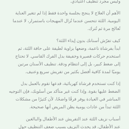
وليس مجرد تنظيف اعتيادي.
الأهم أن العلاج لا ينجح بجلسة واحدة فقط إذا لم تتغير العناية
اليومية. اللثة تتحسن عندما تُزال المهيجات باستمرار، لا عندما
تُعالج مرة ثم تُترك.
كيف تفرّش أسنانك بدون إيذاء اللثة؟
ابدأ بفرشاة ناعمة، وضعها بزاوية لطيفة على حافة اللثة، ثم
استخدم حركات قصيرة وخفيفة بدل الفرك القاسي. لا تحتاج
إلى ضغط كبير، بل إلى انتظام ودقة. تنظيف الأسنان مرتين
يوميًا لمدة كافية أفضل بكثير من تفريش سريع وعنيف.
إذا كنت تستخدم فرشاة كهربائية، فدعها تقوم بالعمل بدل
الضغط عليها بقوة. وإذا كنت غير متأكد من أسلوبك، فإن التوجيه
المباشر في العيادة يوفر فرقًا واضحًا، لأن كثيرًا من مشكلات
اللثة تبدأ من عادات يومية يظن المريض أنها صحيحة.
أسباب نزيف اللثة عند التفريش عند الأطفال والبالغين
عند الأطفال، قد يحدث النزيف بسبب ضعف التنظيف حول