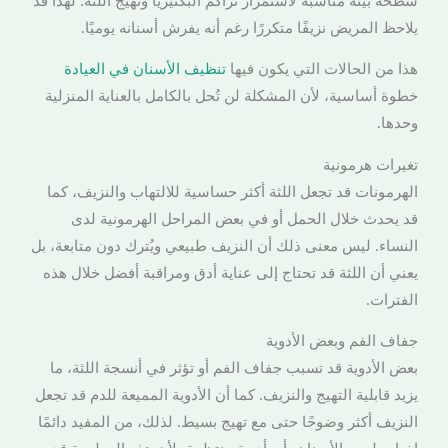
سطحه بيئة مناسبة لاستمرار تراكم البكتيريا وتهيج اللثة. لهذا قد
يلاحظ المريض نزيفًا متكررًا رغم أنه يفرش أسنانه يوميًا.
هذا من الحالات التي يكون فيها
تنظيف الأسنان في العيادة
خطوة أساسية، لأن المشكلة لن تُحل بالكامل بالعناية المنزلية
وحدها.
تغيرات هرمونية
الهرمونات قد تجعل اللثة أكثر حساسية للالتهاب والنزيف، كما
قد يحدث خلال الحمل أو في بعض المراحل الهرمونية لدى
النساء. ليس معنى ذلك أن النزيف طبيعي ويُترك دون متابعة، بل
يعني أن اللثة قد تحتاج إلى عناية أدق ومراقبة أفضل خلال هذه
الفترات.
جفاف الفم وبعض الأدوية
بعض الأدوية قد تسبب جفاف الفم أو تؤثر في أنسجة اللثة، ما
يزيد قابلية التهيج والنزيف. كما أن الأدوية المميعة للدم قد تجعل
النزيف أكثر وضوحًا حتى مع تهيج بسيط. لذلك، من المفيد دائمًا