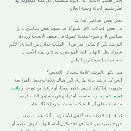
إخبار طبيب الأسنان بأي أدوية منتظمة، لأن هذه المعلومة قد
تغيّر تقييم الحالة وخطة العلاج.
نقص بعض العناصر الغذائية
في بعض الحالات الأقل شيوعًا، قد يسهم نقص فيتامين C أو
فيتامين K أو سوء التغذية عمومًا في ضعف الأنسجة وزيادة
النزيف. لكن لا ينبغي افتراض أن السبب غذائي من البداية. الأكثر
شيوعًا يظل التهاب اللثة الموضعي، ثم تأتي بقية الأسباب
بحسب الحالة والتاريخ الطبي.
متى يكون النزيف علامة تستدعي الفحص؟
ليس كل نزيف حالة طارئة، لكن هناك علامات تجعل المراجعة
ضرورية. إذا كان النزيف يتكرر يوميًا، أو ترافق مع تورم، أو
رائحة
فم مستمرة
، أو حساسية، أو تراجع في مستوى اللثة، فهذه
مؤشرات على أن المشكلة ليست مجرد احتكاك عابر.
كذلك، إذا لاحظت تحركًا في الأسنان، أو ألمًا عند المضغ، أو
خروج صديد من اللثة، فهنا قد نكون أمام التهاب لثوي متقدم أو