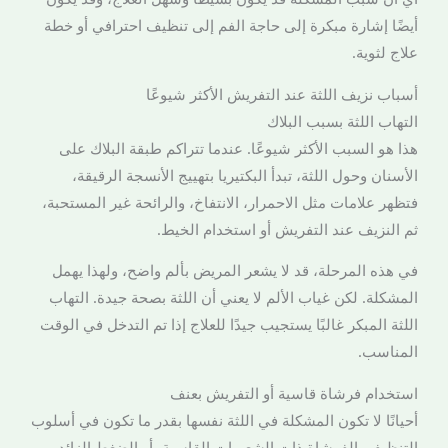
أيضًا إشارة مبكرة إلى حاجة الفم إلى تنظيف احترافي أو خطة
علاج لثوية.
أسباب نزيف اللثة عند التفريش الأكثر شيوعًا
التهاب اللثة بسبب البلاك
هذا هو السبب الأكثر شيوعًا. عندما تتراكم طبقة البلاك على
الأسنان وحول اللثة، تبدأ البكتيريا بتهييج الأنسجة الرقيقة،
فتظهر علامات مثل الاحمرار، الانتفاخ، والرائحة غير المستحبة،
ثم النزيف عند التفريش أو استخدام الخيط.
في هذه المرحلة، قد لا يشعر المريض بألم واضح، ولهذا يهمل
المشكلة. لكن غياب الألم لا يعني أن اللثة بصحة جيدة. التهاب
اللثة المبكر غالبًا يستجيب جيدًا للعلاج إذا تم التدخل في الوقت
المناسب.
استخدام فرشاة قاسية أو التفريش بعنف
أحيانًا لا تكون المشكلة في اللثة نفسها بقدر ما تكون في أسلوب
التنظيف. الفرشاة ذات الشعيرات القاسية، أو الضغط الزائد