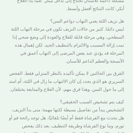
مشكلة داعمة للأسنان تحتاج إلى تدخل مبكر. كلما بدأ العلاج
أبكر، كانت النتائج أفضل وأبسط.
هل نزيف اللثة يعني التهاب دواعم السن؟
ليس دائمًا. كثير من حالات النزيف تكون في مرحلة التهاب اللثة
السطحي، وهي مرحلة قابلة للعلاج والعودة إلى وضع صحي إذا
تمت إزالة المسبب والالتزام بالتنظيف الجيد. لكن إهمال هذه
المرحلة قد يؤدي عند بعض المرضى إلى التهاب أعمق في
الأنسجة والعظم الداعم للأسنان.
الفرق بين الحالتين لا يمكن تأكيده بالنظر المنزلي فقط. الفحص
السريري هو الذي يحدد إن كان الالتهاب ما زال في اللثة، أم امتد
إلى ما حول السن. وهذا فرق مهم، لأن العلاج والمتابعة يختلفان.
كيف يتم تشخيص السبب الحقيقي؟
التشخيص يبدأ من تفاصيل بسيطة لكنها مهمة: متى بدأ النزيف،
هل يحدث مع الفرشاة فقط أم أيضًا تلقائيًا، هل توجد رائحة فم أو
تورم، وما نوع الفرشاة وطريقة التنظيف. بعد ذلك يفحص