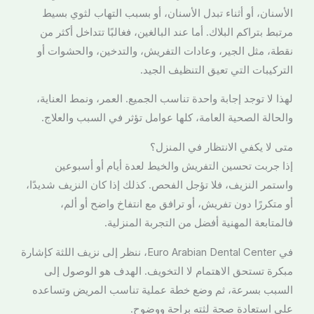
الأسنان، أو أثناء تبدل الأسنان، أو بسبب التهاب لثوي بسيط
مرتبط بتراكم البلاك. أما عند البالغين، فغالبًا تتداخل أكثر من
نقطة، مثل الجير، وعادات التفريش، والتدخين، والحشوات أو
التركيبات التي تعيق التنظيف الجيد.
لهذا لا توجد إجابة واحدة تناسب الجميع. العمر، ونمط العناية،
والحالة الصحية العامة، كلها عوامل تؤثر في السبب والعلاج.
متى لا يكفي الانتظار في المنزل؟
إذا جربت تحسين التفريش والخيط لعدة أيام أو أسبوعين
واستمر النزيف، فلا تؤجل الفحص. كذلك إذا كان النزيف شديدًا،
أو متكررًا دون تفريش، أو ترافق مع انتفاخ واضح أو ألم،
فالمتابعة المهنية أفضل من التجربة المنزلية.
في Euro Arabian Dental Center، ننظر إلى نزيف اللثة كإشارة
مبكرة تستحق الاهتمام لا التخويف. الهدف هو الوصول إلى
السبب بسرعة، ثم وضع خطة عملية تناسب المريض وتساعده
على استعادة صحة لثته براحة ووضوح.