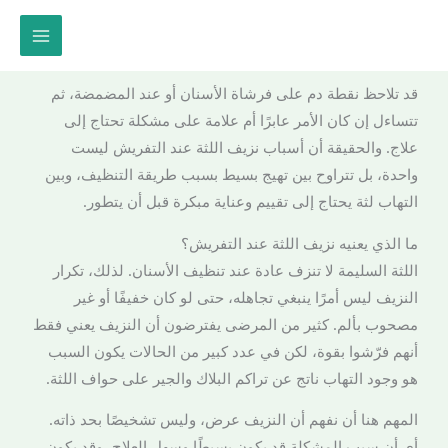
خطي
لى
لمحتوى
قد تلاحظ نقطة دم على فرشاة الأسنان أو عند المضمضة، ثم
تتساءل إن كان الأمر عابرًا أم علامة على مشكلة تحتاج إلى
علاج. والحقيقة أن أسباب نزيف اللثة عند التفريش ليست
واحدة، بل تتراوح بين تهيج بسيط بسبب طريقة التنظيف، وبين
التهاب لثة يحتاج إلى تقييم وعناية مبكرة قبل أن يتطور.
ما الذي يعنيه نزيف اللثة عند التفريش؟
اللثة السليمة لا تنزف عادة عند تنظيف الأسنان. لذلك، تكرار
النزيف ليس أمرًا ينبغي تجاهله، حتى لو كان خفيفًا أو غير
مصحوب بألم. كثير من المرضى يفترضون أن النزيف يعني فقط
أنهم فرّشوا بقوة، لكن في عدد كبير من الحالات يكون السبب
هو وجود التهاب ناتج عن تراكم البلاك والجير على حواف اللثة.
المهم هنا أن نفهم أن النزيف عرض، وليس تشخيصًا بحد ذاته.
أي أن سبب المشكلة قد يكون بسيطًا وسهل العلاج، وقد يكون