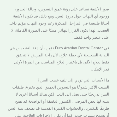
صور الأشعة تساعد على رؤية عمق التسوس، وحالة الجذور،
ووجود أي التهاب حول ذروة السن. ومع ذلك، قد تكون الأشعة
أحيانًا طبيعية في المراحل المبكرة رغم وجود التهاب مؤلم داخل
العصب. لهذا يكون القرار النهائي مبنيًا على الصورة الكاملة، لا
على عنصر واحد فقط.
في Euro Arabian Dental Center نؤمن بأن دقة التشخيص هي
البداية الصحيحة لأي خطة علاج، لأن راحة المريض لا تتحقق
فقط بعلاج الألم، بل باختيار العلاج المناسب من المرة الأولى
قدر الإمكان.
ما الأسباب التي تؤدي إلى تلف عصب السن؟
السبب الأكثر شيوعًا هو التسوس العميق الذي يخترق طبقات
السن تدريجيًا حتى يصل إلى اللب. لكن هناك أسبابًا أخرى لا
ينتبه لها بعض المرضى. الكسور الدقيقة أو الواضحة قد تفتح
طريقًا للبكتيريا، والحشوات الكبيرة القديمة قد تضعف بنية السن
أو تسمح بتسرب جديد، كما أن تكرار الإجراءات العلاجية على