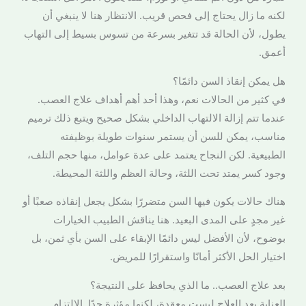
لكنه ما زال يحتاج إلى فحص قريب. الانتظار هنا لا ينبغي أن
يطول، لأن الحالة قد تتغير بسرعة من تسوس بسيط إلى التهاب
أعمق.
هل يمكن إنقاذ السن دائمًا؟
في كثير من الحالات نعم، وهذا أحد أهم أهداف علاج العصب.
عندما تتم إزالة الالتهاب الداخلي بشكل صحيح ويتبع ذلك ترميم
مناسب، يمكن للسن أن يستمر سنوات طويلة بوظيفته
الطبيعية. لكن النجاح يعتمد على عدة عوامل، منها حجم التلف،
وجود كسر يمتد تحت اللثة، وحالة العظم واللثة المحيطة.
هناك حالات يكون فيها السن متضررًا بشكل يجعل إنقاذه صعبًا أو
غير مجدٍ على المدى البعيد. هنا يناقش الطبيب الخيارات
بوضوح، لأن الأفضل ليس دائمًا الإبقاء على السن بأي ثمن، بل
اختيار الحل الأكثر أمانًا واستقرارًا للمريض.
بعد علاج العصب.. ما الذي يحافظ على النتيجة؟
العناية بعد العلاج ليست معقدة، لكنها مؤثرة جدًا. الالتزام