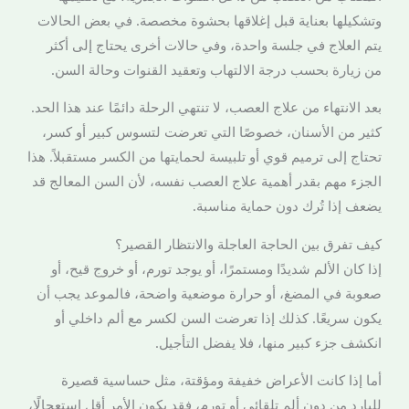
وتشكيلها بعناية قبل إغلاقها بحشوة مخصصة. في بعض الحالات
يتم العلاج في جلسة واحدة، وفي حالات أخرى يحتاج إلى أكثر
من زيارة بحسب درجة الالتهاب وتعقيد القنوات وحالة السن.
بعد الانتهاء من علاج العصب، لا تنتهي الرحلة دائمًا عند هذا الحد.
كثير من الأسنان، خصوصًا التي تعرضت لتسوس كبير أو كسر،
تحتاج إلى ترميم قوي أو تلبيسة لحمايتها من الكسر مستقبلاً. هذا
الجزء مهم بقدر أهمية علاج العصب نفسه، لأن السن المعالج قد
يضعف إذا تُرك دون حماية مناسبة.
كيف تفرق بين الحاجة العاجلة والانتظار القصير؟
إذا كان الألم شديدًا ومستمرًا، أو يوجد تورم، أو خروج قيح، أو
صعوبة في المضغ، أو حرارة موضعية واضحة، فالموعد يجب أن
يكون سريعًا. كذلك إذا تعرضت السن لكسر مع ألم داخلي أو
انكشف جزء كبير منها، فلا يفضل التأجيل.
أما إذا كانت الأعراض خفيفة ومؤقتة، مثل حساسية قصيرة
للبارد من دون ألم تلقائي أو تورم، فقد يكون الأمر أقل استعجالًا،