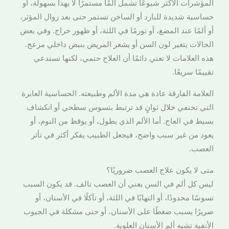
المؤشرات الأكثر شيوعًا تشمل ألمًا مستمرًا لا يهدأ بسهولة، أو
حساسية شديدة للبارد أو الساخن تستمر حتى بعد زوال المؤثر،
أو ألمًا عند المضغ، أو تورمًا في اللثة، أو ظهور خراج. وفي بعض
الحالات يتغير لون السن أو يشعر المريض بنبض داخلي مزعج.
هذه العلامات لا تعني دائمًا أن العلاج حتمي، لكنها تستدعي
تقييمًا سريعًا.
العلامة الفارقة عادة هي مدة الألم وطبيعته. الحساسية العابرة
التي تختفي خلال ثوانٍ قد ترتبط بتسوس سطحي أو انكشاف
بسيط في العاج. أما الألم الذي يطول، أو يوقظ من النوم، أو
يعود من غير سبب واضح، فيجعل الطبيب يفكر أكثر في تأثر
العصب.
متى لا يكون علاج العصب ضروريًا؟
ليس كل ألم في السن يعني أن العصب تالف. قد يكون السبب
تسوسًا محدودًا، أو التهابًا في اللثة، أو تآكلًا في الأسنان، أو
صريرًا يسبب ضغطًا على الأسنان، أو حتى مشكلة في الجيوب
الأنفية تشبه ألم الأسنان العلوية.