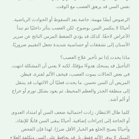
نفس السن قد يرهق العصب مع الوقت.
الرضوض أيضًا مهمة، خاصة بعد السقوط أو الحوادث الرياضية.
أحيانًا لا ينكسر السن بوضوح، لكن العصب يتأثر داخليًا ثم تبدأ
الأعراض لاحقًا. كذلك قد يؤدي الضغط المزمن الناتج عن صرير
الأسنان إلى تشققات أو حساسية شديدة تجعل التقييم ضروريًا.
ماذا يحدث إذا تم تأخير علاج العصب؟
التأجيل قد يمنحك هدوءًا مؤقتًا، لكنه لا يعني أن المشكلة انتهت.
في بعض الحالات يموت العصب، فيخف الألم لفترة، فيظن
المريض أن السن تحسن. ما يحدث فعليًا أن الالتهاب قد ينتقل
إلى منطقة الجذر والعظم المحيط، ثم يعود بشكل تورم أو خراج
أو ألم أشد.
كلما طال الانتظار، زادت احتمالية ضعف السن أو امتداد العدوى
أو الحاجة إلى إجراءات إضافية. أحيانًا يبقى السن قابلًا للإنقاذ،
وأحيانًا يصبح الخلع هو الخيار الأقل ضررًا. لهذا فإن الفحص
المبكر لا يوفر الألم فقط، بل قد يحافظ على السن وتكلفة العلاج