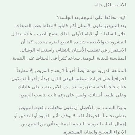
الأنسب لكل حالة.
كيف تحافظ على النتيجة بعد الجلسة؟
بعد التبييض، تكون الأسنان أكثر قابلية لالتقاط بعض الصبغات
خلال الساعات أو الأيام الأولى، لذلك ينصح الطبيب عادة بتقليل
المشروبات والأطعمة شديدة التصبغ لفترة محددة. كما أن
الاستمرار في تنظيف الأسنان بانتظام، واستخدام الوسائل
المناسبة للعناية اليومية، يساعد كثيراً في الحفاظ على النتيجة.
المتابعة الدورية مهمة أيضاً. أحياناً لا يحتاج المريض إلا تنظيفاً
احترافياً على فترات منتظمة ليبقى اللون جيداً، وأحياناً قد تكون
هناك حاجة لجلسة تعزيزية بعد مدة. الأمر يعتمد على عاداتك
وعلى طبيعة أسنانك، وليس على رقم ثابت يناسب الجميع.
ولهذا السبب، من الأفضل أن تكون توقعاتك واقعية. التبييض
يعطي تحسناً ملحوظاً، لكنه لا يوقف تأثير القهوة أو التدخين أو
إهمال العناية اليومية. النتيجة الممتازة تأتي من الجمع بين
الإجراء الصحيح والعناية المستمرة.