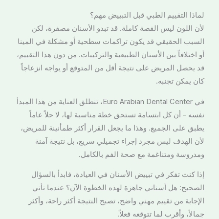
لماذا التقييم الطبي قبل التبييض مهم؟
لأن اللون ليس القصة كاملة. قد تبدو الأسنان مصفرة، لكن
السبب الحقيقي قد يكون تراكمات سطحية أو مشكلة في المينا
أو اختلافاً بين الأسنان الطبيعية والتركيبات. من دون هذا التقييم،
قد يحصل المريض على نتيجة أقل من المتوقع أو يواجه انزعاجاً
كان يمكن تجنبه.
في Euro Arabian Dental Center، تنطلق العناية من هذا المبدأ
نفسه – أن كل ابتسامة تستحق خطة مناسبة لها، لا حلاً عاماً
يطبق على الجميع. وهذا ما يجعل القرار أكثر طمأنينة للمريض،
لأن الهدف ليس مجرد إجراء تجميلي سريع، بل نتيجة آمنة
ومدروسة ومتناغمة مع صحة الفم بالكامل.
إذا كنت تفكر في تبييض الأسنان في العيادة، فابدأ بالسؤال
الصحيح: هل أسناني جاهزة لهذه الخطوة الآن؟ عندما تأتي
الإجابة من تقييم مهني واضح، تصبح النتيجة أكثر راحة، وأكثر
جمالاً، وأقرب لما تتوقعه فعلاً.