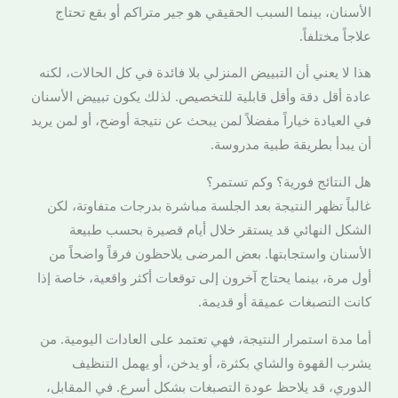
الأسنان، بينما السبب الحقيقي هو جير متراكم أو بقع تحتاج
علاجاً مختلفاً.
هذا لا يعني أن التبييض المنزلي بلا فائدة في كل الحالات، لكنه
عادة أقل دقة وأقل قابلية للتخصيص. لذلك يكون تبييض الأسنان
في العيادة خياراً مفضلاً لمن يبحث عن نتيجة أوضح، أو لمن يريد
أن يبدأ بطريقة طبية مدروسة.
هل النتائج فورية؟ وكم تستمر؟
غالباً تظهر النتيجة بعد الجلسة مباشرة بدرجات متفاوتة، لكن
الشكل النهائي قد يستقر خلال أيام قصيرة بحسب طبيعة
الأسنان واستجابتها. بعض المرضى يلاحظون فرقاً واضحاً من
أول مرة، بينما يحتاج آخرون إلى توقعات أكثر واقعية، خاصة إذا
كانت التصبغات عميقة أو قديمة.
أما مدة استمرار النتيجة، فهي تعتمد على العادات اليومية. من
يشرب القهوة والشاي بكثرة، أو يدخن، أو يهمل التنظيف
الدوري، قد يلاحظ عودة التصبغات بشكل أسرع. في المقابل،