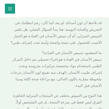
خطي
لى
لمحتوى
قد تلاحظ أن لون أسنانك لم يعد كما كان، رغم انتظامك في
التفريش والعناية اليومية. هنا يبدأ السؤال العملي: هل يكفي
التبييض المنزلي، أم أن تبييض الأسنان في العيادة هو الخيار
الأنسب للحصول على نتيجة واضحة وآمنة تحت إشراف طبي؟
ما المقصود بتبييض الأسنان في العيادة؟
تبييض الأسنان في العيادة هو إجراء تجميلي يتم داخل المركز
الطبي باستخدام مواد مخصصة بتركيزات مدروسة وتحت
إشراف طبيب الأسنان. الهدف منه تفتيح لون الأسنان بدرجات
ملحوظة مقارنة باللون الحالي، مع مراعاة صحة اللثة ومينا
الأسنان قبل البدء.
هذا النوع من التبييض يختلف عن المنتجات المنزلية الجاهزة.
الفرق ليس فقط في سرعة النتيجة، بل في التشخيص أولاً.
فليس كل تصبغ يستجيب بالطريقة نفسها، وليس كل مريض