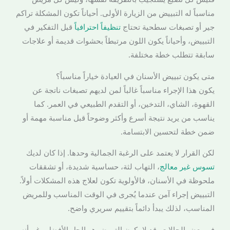
مناسباً له التبييض من الزيارة الأولى. أحياناً تكون المشكلة تراكم
جير أو تصبغات سطحية تحتاج
تنظيفاً احترافياً
قبل التفكير في
التبييض، وأحياناً يكون اللون مرتبطاً بحشوات قديمة أو علاجات
سابقة تتطلب خطة مختلفة.
متى يكون تبييض الأسنان في العيادة خياراً مناسباً؟
يكون هذا الإجراء مناسباً غالباً لمن لديهم تصبغات ناتجة عن
القهوة، الشاي، التدخين، أو التقدم الطبيعي في العمر. كما
يناسب من يريد نتيجة أسرع وأكثر وضوحاً قبل مناسبة مهمة أو
ضمن خطة لتحسين الابتسامة.
لكن القرار لا يعتمد على الرغبة الجمالية وحدها. إذا كان لديك
تسوس غير معالج
، التهاب لثة، حساسية شديدة، أو تشققات
ملحوظة في الأسنان، فالأولوية تكون لعلاج هذه المشكلات أولاً.
التبييض إجراء آمن عندما يُجرى في الوقت المناسب وللمريض
المناسب، لذلك يبدأ دائماً بتقييم سريري واضح.
في بعض الحالات، قد لا يكون التبييض هو الحل الأفضل رغم أنه